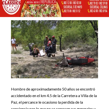
CARRETERA A LA PAZ
23 abril, 2017
Inicio
Noticias locales

5
5
Accidente de motociclista en carretera a la paz
Noticias locales
Hombre de aproximadamente 50 años se encontró
accidentado en el km 4.5 de la Carretera a Villa de la
Paz, el percance le ocasiono la perdida de la
conciencia por lo que no se conocen sus generales y