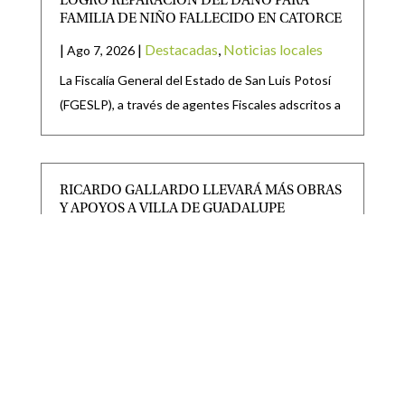
LOGRÓ REPARACIÓN DEL DAÑO PARA
FAMILIA DE NIÑO FALLECIDO EN CATORCE
|
|
Destacadas
,
Noticias locales
Ago 7, 2026
La Fiscalía General del Estado de San Luis Potosí
(FGESLP), a través de agentes Fiscales adscritos a
RICARDO GALLARDO LLEVARÁ MÁS OBRAS
Y APOYOS A VILLA DE GUADALUPE
|
|
Destacadas
Ago 7, 2026
· El Gobernador anunció la modernización de una
carretera, nuevas luminarias, la reconstrucción de
una telesecundaria y