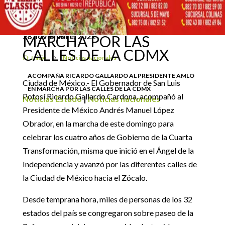
ACOMPAÑA RICARDO
GALLARDO AL
PRESIDENTE AMLO EN
28 noviembre, 2022
MARCHA POR LAS
CALLES DE LA CDMX
Inicio
Noticias nacionales

5
5
ACOMPAÑA RICARDO GALLARDO AL PRESIDENTE AMLO
Ciudad de México.- El Gobernador de San Luis
EN MARCHA POR LAS CALLES DE LA CDMX
Potosí Ricardo Gallardo Cardona, acompañó al
Noticias Estado
|
Noticias nacionales
Presidente de México Andrés Manuel López
Obrador, en la marcha de este domingo para
celebrar los cuatro años de Gobierno de la Cuarta
Transformación, misma que inició en el Ángel de la
Independencia y avanzó por las diferentes calles de
la Ciudad de México hacia el Zócalo.
Desde temprana hora, miles de personas de los 32
estados del país se congregaron sobre paseo de la