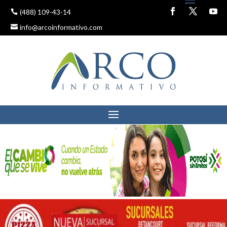
(488) 109-43-14
info@arcoinformativo.com
AMENAZAN DE MUERTE
A PERIODISTA OSWALDO