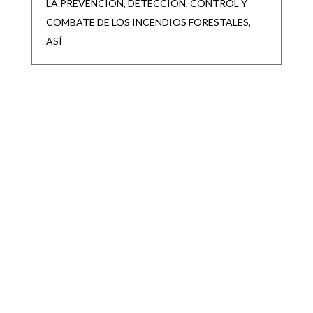
LA PREVENCIÓN, DETECCIÓN, CONTROL Y
COMBATE DE LOS INCENDIOS FORESTALES,
ASÍ
APRUEBA EL PLENO DEL CONGRESO DEL
ESTADO REFORMA PARA GARANTIZAR
SALARIO MÍNIMO A POLICÍAS DE LOS 59
MUNICIPIOS DEL ESTADO
|
|
CONGRESO
,
Destacadas
Jul 30, 2026
CON ESTA MODIFICACIÓN, LOS
AYUNTAMIENTOS DEBERÁN CONTEMPLAR EN
SUS PRESUPUESTOS DE EGRESOS LAS
PARTIDAS NECESARIAS PARA ASEGURAR