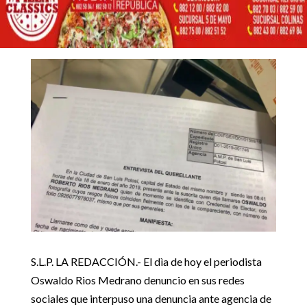
RIOS
18 enero, 2019
Inicio
Noticias Estado

5
5
Amenazan de muerte a Periodista Oswaldo Rios
Noticias Estado
S.L.P. LA REDACCIÓN.- El dìa de hoy el periodista
Oswaldo Rios Medrano denuncio en sus redes
sociales que interpuso una denuncia ante agencia de