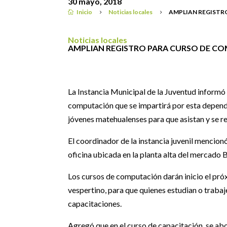
30 mayo, 2018
Inicio
Noticias locales
AMPLIAN REGISTR

5
5
Noticias locales
AMPLIAN REGISTRO PARA CURSO DE C
La Instancia Municipal de la Juventud informó 
computación que se impartirá por esta dependen
jóvenes matehualenses para que asistan y se re
El coordinador de la instancia juvenil mencion
oficina ubicada en la planta alta del mercado 
Los cursos de computación darán inicio el próx
vespertino, para que quienes estudian o trabaje
capacitaciones.
Agregó que en el curso de capacitación, se ab