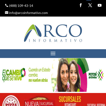
(488) 109-43-14
info@arcoinformativo.com
ANUNCIA AEROMAR
VUELOS DESDE LA