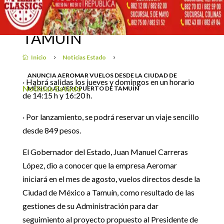
CIUDAD DE MÉXICO AL
1 julio, 2019
AEROPUERTO DE
TAMUÍN
Inicio
Noticias Estado

5
5
ANUNCIA AEROMAR VUELOS DESDE LA CIUDAD DE
· Habrá salidas los jueves y domingos en un horario
Noticias Estado
MÉXICO AL AEROPUERTO DE TAMUÍN
de 14:15 h y 16:20 h.
· Por lanzamiento, se podrá reservar un viaje sencillo
desde 849 pesos.
El Gobernador del Estado, Juan Manuel Carreras
López, dio a conocer que la empresa Aeromar
iniciará en el mes de agosto, vuelos directos desde la
Ciudad de México a Tamuín, como resultado de las
gestiones de su Administración para dar
seguimiento al proyecto propuesto al Presidente de