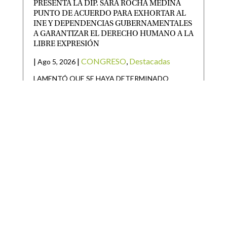
PRESENTA LA DIP. SARA ROCHA MEDINA
PUNTO DE ACUERDO PARA EXHORTAR AL
INE Y DEPENDENCIAS GUBERNAMENTALES
A GARANTIZAR EL DERECHO HUMANO A LA
LIBRE EXPRESIÓN
|
|
CONGRESO
,
Destacadas
Ago 5, 2026
LAMENTÓ QUE SE HAYA DETERMINADO
CENSURAR LAS EXPRESIONES DEL DIRIGENTE
NACIONAL DE UN PARTIDO POLÍTICO La
diputada
GOBIERNO DEL ESTADO ARRANCA
REPOBLAMIENTO GANADERO 2026 EN EL
ALTIPLANO
|
|
Destacadas
,
Noticias Estado
Ago 5, 2026
Como parte del respaldo sin límites al campo