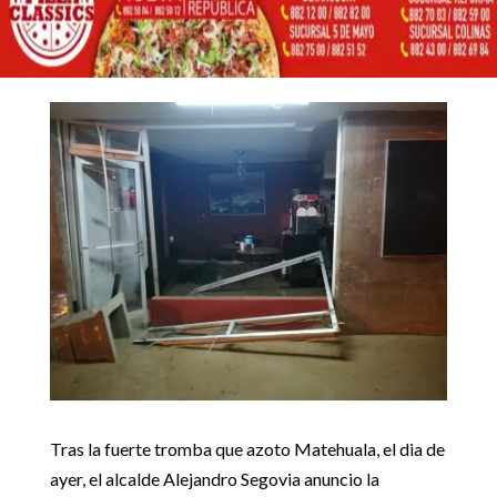
APOYOS A COMERCIO
POR TROMBA
7 junio, 2019
Inicio
Noticias locales

5
5
Anuncian pavimentaciones y apoyos a comercio por tromba
Noticias locales
Tras la fuerte tromba que azoto Matehuala, el dia de
ayer, el alcalde Alejandro Segovia anuncio la