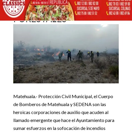
COMUNEROS PARA
APAGAR INCENDIOS
13 mayo, 2019
FORESTALES
Inicio
Noticias locales

5
5
APATÍA POR PARTE DE COMUNEROS PARA APAGAR
Noticias locales
INCENDIOS FORESTALES
Matehuala.- Protección Civil Municipal, el Cuerpo
de Bomberos de Matehuala y SEDENA son l
a
s
heroic
a
s
corporaciones
de auxilio que acuden al
llamado emergente que hace el Ayuntamiento para
sumar esfuerzos en la sofocación de incendios