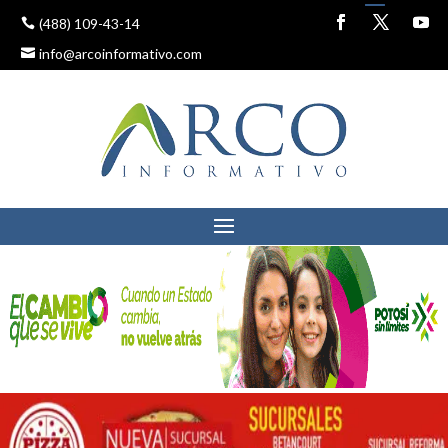
(488) 109-43-14
info@arcoinformativo.com
APATÍA POR PARTE DE