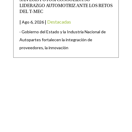
LIDERAZGO AUTOMOTRIZ ANTE LOS RETOS
DEL T-MEC
|
|
Destacadas
Ago 6, 2026
· Gobierno del Estado y la Industria Nacional de
Autopartes fortalecen la integración de
proveedores, la innovación
PRESENTA LA DIP. SARA ROCHA MEDINA
PUNTO DE ACUERDO PARA EXHORTAR AL
INE Y DEPENDENCIAS GUBERNAMENTALES
A GARANTIZAR EL DERECHO HUMANO A LA
LIBRE EXPRESIÓN
|
|
CONGRESO
,
Destacadas
Ago 5, 2026
LAMENTÓ QUE SE HAYA DETERMINADO
CENSURAR LAS EXPRESIONES DEL DIRIGENTE