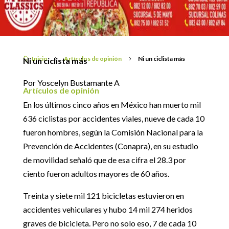
24 mayo, 2017
Inicio
Artículos de opinión
Ni un ciclista más
Ni un ciclista más

5
5
Por Yoscelyn Bustamante A
Artículos de opinión
En los últimos cinco años en México han muerto mil
636 ciclistas por accidentes viales, nueve de cada 10
fueron hombres, según la Comisión Nacional para la
Prevención de Accidentes (Conapra), en su estudio
de movilidad señaló que de esa cifra el 28.3 por
ciento fueron adultos mayores de 60 años.
Treinta y siete mil 121 bicicletas estuvieron en
accidentes vehiculares y hubo 14 mil 274 heridos
graves de bicicleta. Pero no solo eso, 7 de cada 10