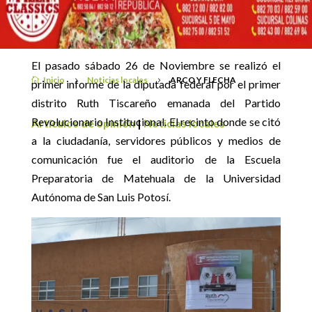
LO QUE OLVIDO INFORMAR RUTH TISCAREÑO
Por: Ing. José Ismael Leyva Nava
El pasado sábado 26 de Noviembre se realizó el
Inicio
Noticias locales
ARCO Y FLECHA

5
5
primer informe de la diputada federal por el primer
distrito Ruth Tiscareño emanada del Partido
Revolucionario Institucional. El recinto donde se citó
Artículos de opinión
|
Noticias locales
a la ciudadanía, servidores públicos y medios de
comunicación fue el auditorio de la Escuela
Preparatoria de Matehuala de la Universidad
Autónoma de San Luis Potosí.