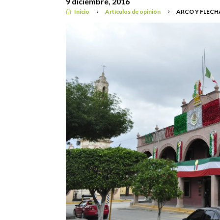
9 diciembre, 2016
Inicio
Artículos de opinión
ARCO Y FLECH

5
5
Artículos de opinión