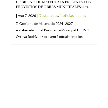
GOBIERNO DE MATEHUALA PRESENTA LOS
PROYECTOS DE OBRAS MUNICIPALES 2026
|
|
Destacadas
,
Noticias locales
Ago 7, 2026
El Gobierno de Matehuala 2024–2027,
encabezado por el Presidente Municipal, Lic. Raúl
Ortega Rodríguez, presentó oficialmente los
SE PRESENTAN INICIATIVAS PARA EXPEDIR
LAS LEYES, DE TRANSPARENCIA Y ACCESO A
LA INFORMACIÓN PÚBLICA; Y DE
PROTECCIÓN DE DATOS PERSONALES.
|
|
CONGRESO
,
Destacadas
Ago 6, 2026
TAMBIÉN SE RECIBE INICIATIVA PARA EXPEDIR
LEY DEL PERIÓDICO OFICIAL DEL ESTADO DE
SAN LUIS POTOSÍ Y