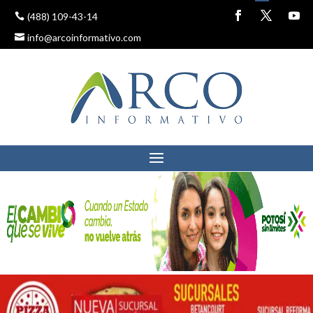
(488) 109-43-14
info@arcoinformativo.com
ARRANCA DIF
PROGRAMA DE
ENTREGA DE PAÑALES