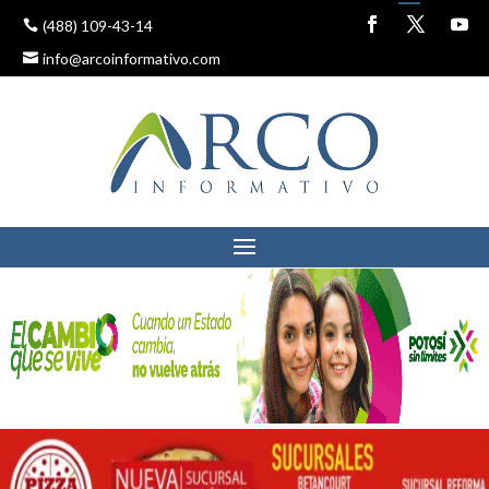
(488) 109-43-14
info@arcoinformativo.com
ASIGNA NUEVO