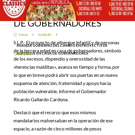
CAMBIO EN PROYECTO
DE ALBERGUE EN CASA
26 febrero, 2023
DE GOBERNADORES
Inicio
GobEdo

5
5
S.L.P.- El proyecto de albergue infantil y de personas
AVANZA GOBIERNO DEL CAMBIO EN PROYECTO DE
de la tercera edad en casa de gobernadores, símbolo
GobEdo
ALBERGUE EN CASA DE GOBERNADORES
de los excesos, dispendio y onerosidad de las
«herencias malditas», avanza en tiempo y forma, por
lo que en breve podrá abrir sus puertas en un nuevo
esquema de atención, fraternidad y apoyo hacia
población vulnerable, informó el Gobernador
Ricardo Gallardo Cardona.
Destacó que el recurso que esos mismos
mandatarios malversaban en la operación de ese
espacio, a razón de cinco millones de pesos