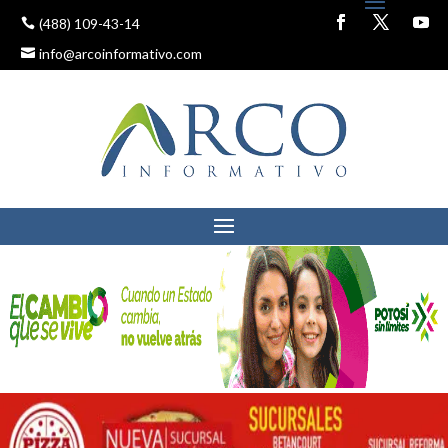
(488) 109-43-14
info@arcoinformativo.com
AVANZA GOBIERNO DEL