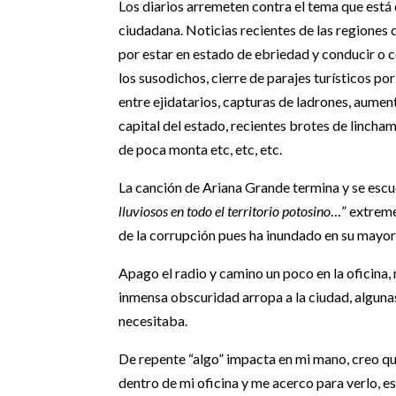
Los diarios arremeten contra el tema que est
ciudadana. Noticias recientes de las regiones 
por estar en estado de ebriedad y conducir o 
los susodichos, cierre de parajes turísticos po
entre ejidatarios, capturas de ladrones, aumen
capital del estado, recientes brotes de lincha
de poca monta etc, etc, etc.
La canción de Ariana Grande termina y se escuc
lluviosos en todo el territorio potosino
…” extreme
de la corrupción pues ha inundado en su mayorí
Apago el radio y camino un poco en la oficina, m
inmensa obscuridad arropa a la ciudad, algunas 
necesitaba.
De repente “algo” impacta en mi mano, creo qu
dentro de mi oficina y me acerco para verlo, e