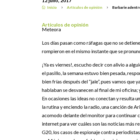
12 julio, 2017
Inicio
Artículos de opinión
Barbarie adentr

5
5
Artículos de opinión
Meteora
Los días pasan como ráfagas que no se detiene
rompieron en el mismo instante que se pronun
¡Ya es viernes!, escucho decir con alivio a alg
el pasillo, la semana estuvo bien pesada, res
bien frías después del “jale”, pues vamos que y
hablaban se desvanecen al final de mi oficina; 
En ocasiones las ideas no conectan y resulta 
la rutina y enciendo la radio, una canción de 
acomodo delante del monitor para continuar co
internet para ver cuáles son las noticias más r
G20, los casos de espionaje contra periodistas