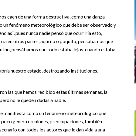
oros caen de una forma destructiva, como una danza
omo un fenómeno meteorológico que debe ser observado y
cias¨, pues nunca nadie pensó que ocurriría esto,
rría en otras partes, aquí no o poquito, pensábamos que
aquí no, pensábamos que todo estaba lejos, cuando estaba
ubría nuestro estado, destrozando instituciones,
on las que hemos recibido estas últimas semanas, la
espero no le queden dudas a nadie.
o, se manifiesta como un fenómeno meteorológico que
o a poco genera opiniones, preocupaciones, también
 escenario con todos los actores que le dan vida a una