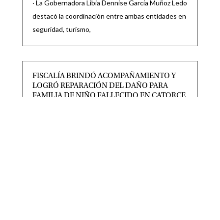
· La Gobernadora Libia Dennise García Muñoz Ledo
destacó la coordinación entre ambas entidades en
seguridad, turismo,
FISCALÍA BRINDÓ ACOMPAÑAMIENTO Y
LOGRÓ REPARACIÓN DEL DAÑO PARA
FAMILIA DE NIÑO FALLECIDO EN CATORCE
|
|
Destacadas
,
Noticias locales
Ago 7, 2026
La Fiscalía General del Estado de San Luis Potosí
(FGESLP), a través de agentes Fiscales adscritos a
RICARDO GALLARDO LLEVARÁ MÁS OBRAS
Y APOYOS A VILLA DE GUADALUPE
|
|
Destacadas
Ago 7, 2026