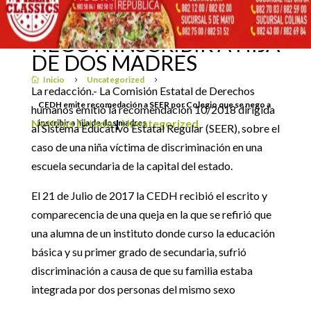
RECOMEDACIÓN A SEER
POR COLEGIO QUE SE
25 junio, 2018
NEGO A INSCRIBIR A HIJA
DE DOS MADRES
Inicio
Uncategorized

5
5
La redacción.- La Comisión Estatal de Derechos
CEDH emite recomedación a SEER por Colegio que se nego a
humanos emitió la recomendación 10/2018 dirigida
Noticias Estado
|
Uncategorized
inscribir a hija de dos madres
al Sistema Educativo Estatal Regular (SEER), sobre el
caso de una niña víctima de discriminación en una
escuela secundaria de la capital del estado.
El 21 de Julio de 2017 la CEDH recibió el escrito y
comparecencia de una queja en la que se refirió que
una alumna de un instituto donde curso la educación
básica y su primer grado de secundaria, sufrió
discriminación a causa de que su familia estaba
integrada por dos personas del mismo sexo