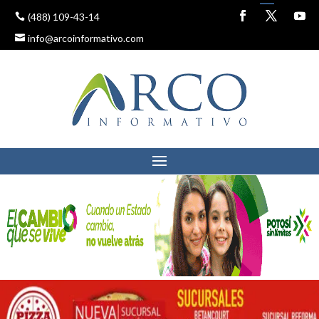
(488) 109-43-14
info@arcoinformativo.com
CEDH EMITE