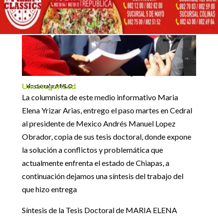
Inicio
Uncategorized

5
5
Columnista de Arco Informativo entrega copia de sus tesis
Uncategorized
doctoral a AMLO
La columnista de este medio informativo Maria
Elena Yrizar Arias, entrego el paso martes en Cedral
al presidente de Mexico Andrés Manuel Lopez
Obrador, copia de sus tesis doctoral, donde expone
la solución a conflictos y problemática que
actualmente enfrenta el estado de Chiapas, a
continuación dejamos una síntesis del trabajo del
que hizo entrega
Síntesis de la Tesis Doctoral de MARIA ELENA