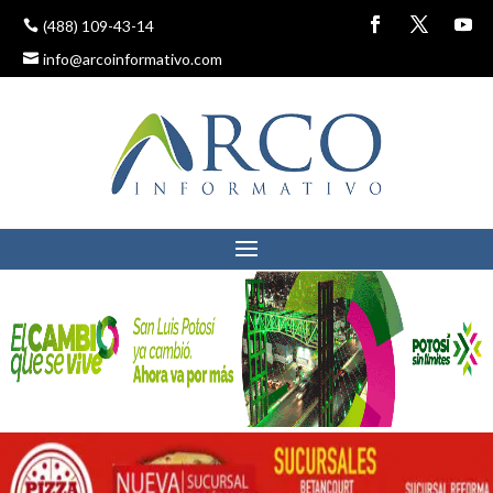
(488) 109-43-14
info@arcoinformativo.com
COLUMNISTA DE ARCO
INFORMATIVO ENTREGA
COPIA DE SUS TESIS
DOCTORAL A AMLO
31 enero, 2019