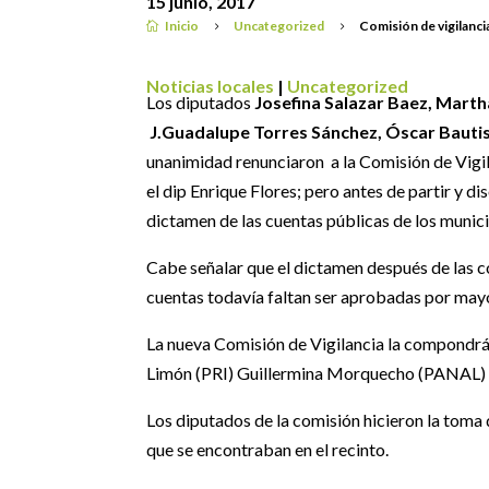
15 junio, 2017
Inicio
Uncategorized
Comisión de vigilanci

5
5
Noticias locales
|
Uncategorized
Los diputados
Josefina Salazar Baez, Marth
J.Guadalupe Torres Sánchez, Óscar Bautist
unanimidad renunciaron a la Comisión de Vigil
el dip Enrique Flores; pero antes de partir y d
dictamen de las cuentas públicas de los munici
Cabe señalar que el dictamen después de las co
cuentas todavía faltan ser aprobadas por mayo
La nueva Comisión de Vigilancia la compondr
Limón (PRI) Guillermina Morquecho (PANAL) Y
Los diputados de la comisión hicieron la toma 
que se encontraban en el recinto.