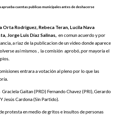
a aprueba cuentas publicas municipales antes de deshacerse
a Orta Rodriguez, Rebeca Teran, Lucila Nava
a, Jorge Luis Díaz Salinas,
en comun acuerdo y por
ancia, a riaz de la publicacion de un video donde aparece
isolverse así mismos , la comisión aprobó, por mayoría el
pios.
misiones entrara a votación al pleno por lo que las
ría.
á Graciela Gaitan (PRD) Fernando Chavez (PRI), Gerardo
 Jesús Cardona (Sin Partido).
de protesta en medio de gritos e insultos de personas