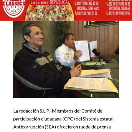
CIUDADANA DEL SEA SE
24 enero, 2019
AMPARA CONTRA ACTOS
DEL GOBERNADOR
Inicio
Uncategorized

5
5
Comité de Participación Ciudadana del SEA se ampara contra
Uncategorized
actos del gobernador
La redacción S.L.P.- Miembros del Comité de
participación ciudadana (CPC) del Sistema estatal
Anticorrupción (SEA) ofrecieron rueda de prensa