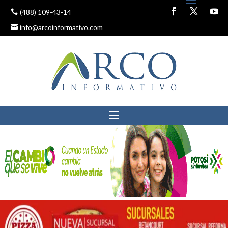
(488) 109-43-14
info@arcoinformativo.com
CON APOYO ESTATAL,