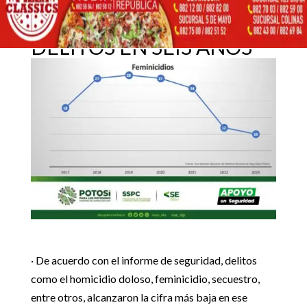
SLP LOGRA EN 2023
MENOR INCIDENCIA DE
17 enero, 2024
DELITOS EN SEIS AÑOS
Inicio
Noticias Estado

5
5
CON APOYO ESTATAL, SLP LOGRA EN 2023 MENOR
Destacadas
|
Noticias Estado
INCIDENCIA DE DELITOS EN SEIS AÑOS
· De acuerdo con el informe de seguridad, delitos
como el homicidio doloso, feminicidio, secuestro,
entre otros, alcanzaron la cifra más baja en ese