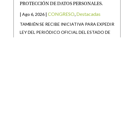
PROTECCIÓN DE DATOS PERSONALES.
|
|
CONGRESO
,
Destacadas
Ago 6, 2026
TAMBIÉN SE RECIBE INICIATIVA PARA EXPEDIR
LEY DEL PERIÓDICO OFICIAL DEL ESTADO DE
SAN LUIS POTOSÍ Y
SAN LUIS POTOSÍ PARTICIPARÁ EN LA
JORNADA NACIONAL DE REFORESTACIÓN
|
|
Destacadas
Ago 6, 2026
• San Luis Potosí se suma a la Jornada Nacional de
Reforestación impulsada por el Gobierno de