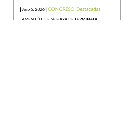
|
|
CONGRESO
,
Destacadas
Ago 5, 2026
LAMENTÓ QUE SE HAYA DETERMINADO
CENSURAR LAS EXPRESIONES DEL DIRIGENTE
NACIONAL DE UN PARTIDO POLÍTICO La
diputada
GOBIERNO DEL ESTADO ARRANCA
REPOBLAMIENTO GANADERO 2026 EN EL
ALTIPLANO
|
|
Destacadas
,
Noticias Estado
Ago 5, 2026
Como parte del respaldo sin límites al campo
potosino, el Gobierno del Estado inició el Programa
de