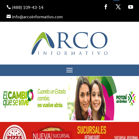
(488) 109-43-14
info@arcoinformativo.com
CON OBRAS DE ALTO
IMPACTO, GALLARDO