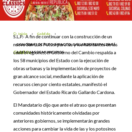
RESPALDARÁ A FAMILIAS
7 julio, 2022
DE MUNICIPIOS
Inicio
GobEdo

5
5
S.L.P.- A fin de continuar con la construcción de un
nuevo San Luis Potosí para las y los habitantes de las
CON OBRAS DE ALTO IMPACTO, GALLARDO RESPALDARÁ
GobEdo
cuatro regiones, el Gobierno del Cambio respalda a
A FAMILIAS DE MUNICIPIOS
los 58 municipios del Estado con la ejecución de
obras urbanas y la implementación de proyectos de
gran alcance social, mediante la aplicación de
recursos cien por ciento estatales, manifestó el
Gobernador del Estado Ricardo Gallardo Cardona.
El Mandatario dijo que ante el atraso que presentan
comunidades históricamente olvidadas por
anteriores gobiernos, se implementarán grandes
acciones para cambiar la vida de las y los potosinos