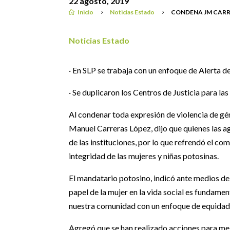
22 agosto, 2019
Inicio
Noticias Estado
CONDENA JM CARR

5
5
Noticias Estado
· En SLP se trabaja con un enfoque de Alert
· Se duplicaron los Centros de Justicia para la
Al condenar toda expresión de violencia de gé
Manuel Carreras López, dijo que quienes las agr
de las instituciones, por lo que refrendó el c
integridad de las mujeres y niñas potosinas.
El mandatario potosino, indicó ante medios de
papel de la mujer en la vida social es fundame
nuestra comunidad con un enfoque de equidad
Agregó que se han realizado acciones para mej