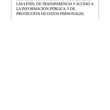
LAS LEYES, DE TRANSPARENCIA Y ACCESO A
LA INFORMACIÓN PÚBLICA; Y DE
PROTECCIÓN DE DATOS PERSONALES.
|
|
CONGRESO
,
Destacadas
Ago 6, 2026
TAMBIÉN SE RECIBE INICIATIVA PARA EXPEDIR
LEY DEL PERIÓDICO OFICIAL DEL ESTADO DE
SAN LUIS POTOSÍ Y
SAN LUIS POTOSÍ PARTICIPARÁ EN LA
JORNADA NACIONAL DE REFORESTACIÓN
|
|
Destacadas
Ago 6, 2026
• San Luis Potosí se suma a la Jornada Nacional de
Reforestación impulsada por el Gobierno de