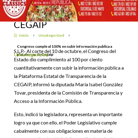
INFORMACIÓN PUBLICA
16 octubre, 2019
A PLATAFORMA DE
CEGAIP
Inicio
Uncategorized

5
5
Congreso cumple al 100% en subir información publica a
S.L.P.- Al corte del 10 de octubre, el Congreso del
Uncategorized
plataforma de Cegaip
Estado dio cumplimiento al 100 por ciento
cuantitativamente con subir la información pública a
la Plataforma Estatal de Transparencia de la
CEGAIP, informó la diputada María Isabel González
Tovar, presidenta de la Comisión de Transparencia y
Acceso a la Información Pública.
Esto, indicó la legisladora, representa un importante
logro ya que con ello, el Poder Legislativo cumple
cabalmente con sus obligaciones en materia de