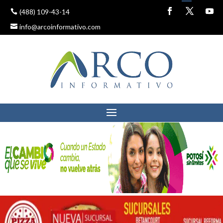
(488) 109-43-14
info@arcoinformativo.com
CONGRESO CUMPLE AL
100% EN SUBIR