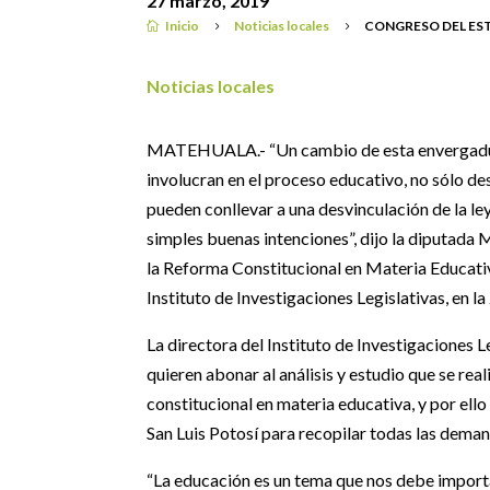
27 marzo, 2019
Inicio
Noticias locales
CONGRESO DEL ES

5
5
Noticias locales
MATEHUALA.- “Un cambio de esta envergadura 
involucran en el proceso educativo, no sólo de
pueden conllevar a una desvinculación de la le
simples buenas intenciones”, dijo la diputada
la Reforma Constitucional en Materia Educativ
Instituto de Investigaciones Legislativas, en 
La directora del Instituto de Investigaciones 
quieren abonar al análisis y estudio que se rea
constitucional en materia educativa, y por ello
San Luis Potosí para recopilar todas las dema
“La educación es un tema que nos debe importar