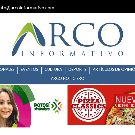
info@arcoinformativo.com
IONALES
EVENTOS
CULTURA
DEPORTE
ARTÍCULOS DE OPINI
ARCO NOTICIERO
O REALIZA FORO DE CONSULT
VA EN MATEHUALA.