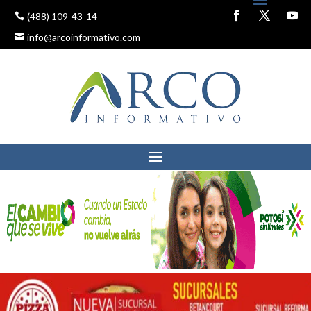
(488) 109-43-14
info@arcoinformativo.com
CONTINÚAN A LA BAJA