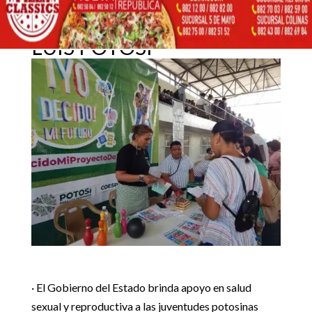
EMBARAZOS EN
ADOLESCENTES EN SAN
26 diciembre, 2023
LUIS POTOSÍ
Inicio
Uncategorized

5
5
CONTINÚAN A LA BAJA EMBARAZOS EN ADOLESCENTES
Destacadas
|
Uncategorized
EN SAN LUIS POTOSÍ
· El Gobierno del Estado brinda apoyo en salud
sexual y reproductiva a las juventudes potosinas