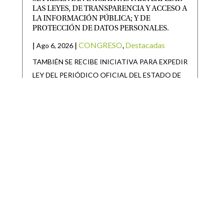
LAS LEYES, DE TRANSPARENCIA Y ACCESO A
LA INFORMACIÓN PÚBLICA; Y DE
PROTECCIÓN DE DATOS PERSONALES.
|
|
CONGRESO
,
Destacadas
Ago 6, 2026
TAMBIÉN SE RECIBE INICIATIVA PARA EXPEDIR
LEY DEL PERIÓDICO OFICIAL DEL ESTADO DE
SAN LUIS POTOSÍ Y
SAN LUIS POTOSÍ PARTICIPARÁ EN LA
JORNADA NACIONAL DE REFORESTACIÓN
|
|
Destacadas
Ago 6, 2026
• San Luis Potosí se suma a la Jornada Nacional de
Reforestación impulsada por el Gobierno de