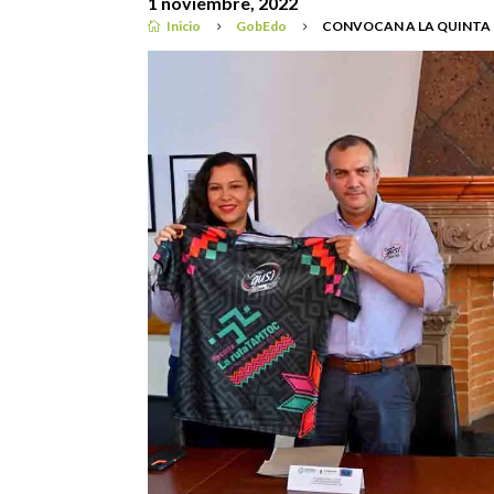
1 noviembre, 2022
Inicio
GobEdo
CONVOCAN A LA QUINTA

5
5
GobEdo