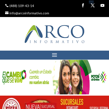
(488) 109-43-14
info@arcoinformativo.com
DAN MUERTE A MUJER