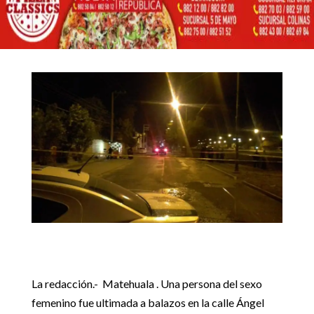
EN ÁNGEL VERAL
25 junio, 2017
Inicio
Noticias locales

5
5
Dan muerte a mujer en Ángel Veral
Noticias locales
La redacción.- Matehuala . Una persona del sexo
femenino fue ultimada a balazos en la calle Ángel