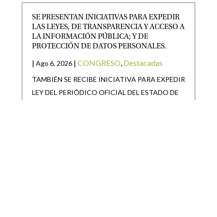
SE PRESENTAN INICIATIVAS PARA EXPEDIR
LAS LEYES, DE TRANSPARENCIA Y ACCESO A
LA INFORMACIÓN PÚBLICA; Y DE
PROTECCIÓN DE DATOS PERSONALES.
|
|
CONGRESO
,
Destacadas
Ago 6, 2026
TAMBIÉN SE RECIBE INICIATIVA PARA EXPEDIR
LEY DEL PERIÓDICO OFICIAL DEL ESTADO DE
SAN LUIS POTOSÍ Y
SAN LUIS POTOSÍ PARTICIPARÁ EN LA
JORNADA NACIONAL DE REFORESTACIÓN
|
|
Destacadas
Ago 6, 2026
• San Luis Potosí se suma a la Jornada Nacional de
Reforestación impulsada por el Gobierno de