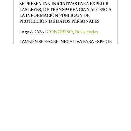
SE PRESENTAN INICIATIVAS PARA EXPEDIR
LAS LEYES, DE TRANSPARENCIA Y ACCESO A
LA INFORMACIÓN PÚBLICA; Y DE
PROTECCIÓN DE DATOS PERSONALES.
|
|
CONGRESO
,
Destacadas
Ago 6, 2026
TAMBIÉN SE RECIBE INICIATIVA PARA EXPEDIR
LEY DEL PERIÓDICO OFICIAL DEL ESTADO DE
SAN LUIS POTOSÍ Y
SAN LUIS POTOSÍ PARTICIPARÁ EN LA
JORNADA NACIONAL DE REFORESTACIÓN
|
|
Destacadas
Ago 6, 2026
• San Luis Potosí se suma a la Jornada Nacional de
Reforestación impulsada por el Gobierno de