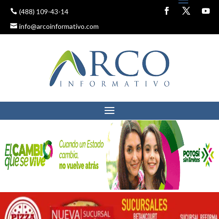
(488) 109-43-14
info@arcoinformativo.com
DIF ESTATAL ENTREGA