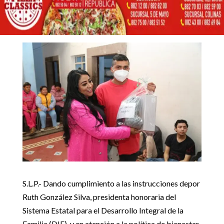
DESPENSA Y REGALOS
EN CAS PARTICULARES
28 diciembre, 2022
Inicio
Uncategorized

5
5
DIF ESTATAL ENTREGA DESPENSA Y REGALOS EN CAS
Uncategorized
PARTICULARES
S.L.P.- Dando cumplimiento a las instrucciones depor
Ruth González Silva, presidenta honoraria del
Sistema Estatal para el Desarrollo Integral de la
Familia (DIF), y en atención a la política de bienestar