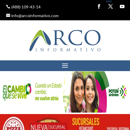
(488) 109-43-14
info@arcoinformativo.com
DIF ESTATAL LLEVA