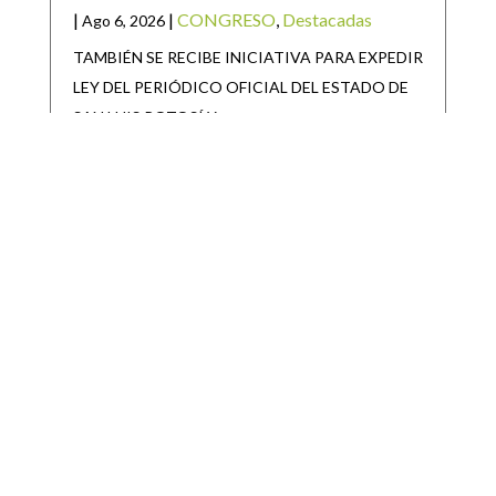
|
|
CONGRESO
,
Destacadas
Ago 6, 2026
TAMBIÉN SE RECIBE INICIATIVA PARA EXPEDIR
LEY DEL PERIÓDICO OFICIAL DEL ESTADO DE
SAN LUIS POTOSÍ Y
SAN LUIS POTOSÍ PARTICIPARÁ EN LA
JORNADA NACIONAL DE REFORESTACIÓN
|
|
Destacadas
Ago 6, 2026
• San Luis Potosí se suma a la Jornada Nacional de
Reforestación impulsada por el Gobierno de