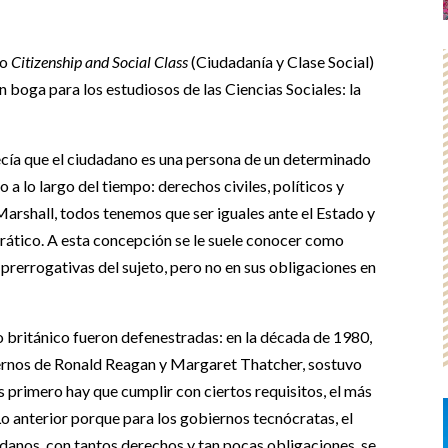
yo
Citizenship and Social Class
(Ciudadanía y Clase Social)
 boga para los estudiosos de las Ciencias Sociales: la
ía que el ciudadano es una persona de un determinado
a lo largo del tiempo: derechos civiles, políticos y
Marshall, todos tenemos que ser iguales ante el Estado y
crático. A esta concepción se le suele conocer como
s prerrogativas del sujeto, pero no en sus obligaciones en
go británico fueron defenestradas: en la década de 1980,
ernos de Ronald Reagan y Margaret Thatcher, sostuvo
 primero hay que cumplir con ciertos requisitos, el más
o anterior porque para los gobiernos tecnócratas, el
danos, con tantos derechos y tan pocas obligaciones, se