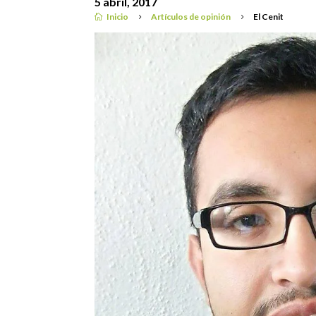
5 abril, 2017
Inicio
Artículos de opinión
El Cenit

5
5
Artículos de opinión