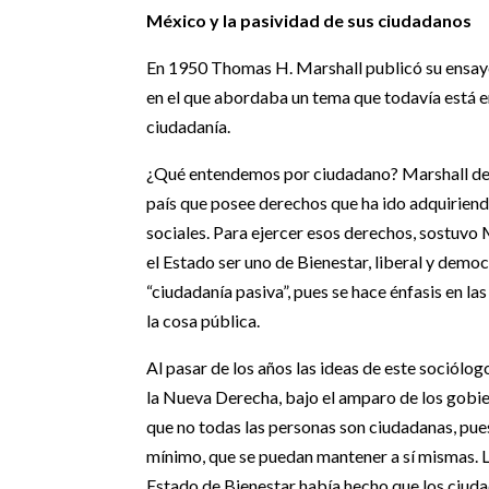
México y la pasividad de sus ciudadanos
En 1950 Thomas H. Marshall publicó su ensa
en el que abordaba un tema que todavía está en
ciudadanía.
¿Qué entendemos por ciudadano? Marshall dec
país que posee derechos que ha ido adquiriendo 
sociales. Para ejercer esos derechos, sostuvo 
el Estado ser uno de Bienestar, liberal y demo
“ciudadanía pasiva”, pues se hace énfasis en la
la cosa pública.
Al pasar de los años las ideas de este sociólo
la Nueva Derecha, bajo el amparo de los gobi
que no todas las personas son ciudadanas, pues
mínimo, que se puedan mantener a sí mismas. L
Estado de Bienestar había hecho que los ciuda