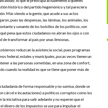
lcaldías; lo que le preocupa actualmente a quienes
astión histórico del partido hegemónico y tal pareciera
ión. Más viendo a la gente, que acude a sus actos
ron, pues las despensas, las láminas, los animales, los
ntante y sonante de los bolsillos de los políticos, son
 qué pena que estos ciudadanos no abran los ojos o con
d de transformar al país por unas limosnas.
s gobiernos reduzcan la asistencia social, pues programas
s federal, estales y municipales, pocas veces tienen un
tener a las personas sometidas, en una zona de confort,
odo cuando la realidad es que se tiene que poner más de
 ciudadanía de forma responsable y no sumisa, donde se
con cárcel e incautaciones) a políticos corruptos como los
la iniciativa para salir adelante y no esperen que el
l dinero de los impuestos se use para impulsar el