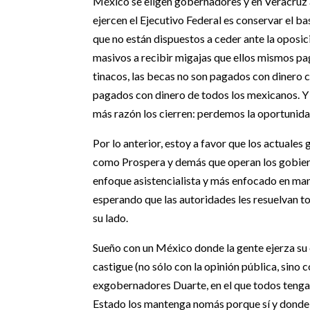
México se eligen gobernadores y en Veracruz a
ejercen el Ejecutivo Federal es conservar el b
que no están dispuestos a ceder ante la oposic
masivos a recibir migajas que ellos mismos paga
tinacos, las becas no son pagados con dinero co
pagados con dinero de todos los mexicanos. Y
más razón los cierren: perdemos la oportunida
Por lo anterior, estoy a favor que los actuale
como Prospera y demás que operan los gobierno
enfoque asistencialista y más enfocado en man
esperando que las autoridades les resuelvan t
su lado.
Sueño con un México donde la gente ejerza su
castigue (no sólo con la opinión pública, sino 
exgobernadores Duarte, en el que todos tengan 
Estado los mantenga nomás porque sí y donde e