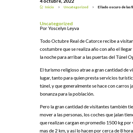
4 octubre, 2022
Inicio
Uncategorized
El lado oscuro de las 

5
5
Uncategorized
Por Yoscelyn Leyva
Todo Octubre Real de Catorce recibe a visitant
costumbre que se realiza año con año el llegar 
la noche para arribar a las puertas del Túnel Og
El turismo religioso atrae a gran cantidad de 
lugar, tanto para quien presta servicios turíst
túnel, y que generalmente se hace con carros j
bonanza para la población.
Pero la gran cantidad de visitantes también ti
mover a las personas, los coches que jalan tie
que realizan cargan en promedio 1500 kg por 
mas de 2 km, y así lo hacen por cerca de 8 hor