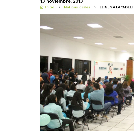
17 noviembre, 2017
Inicio
Noticias locales
ELIGEN A LA “ADELI

5
5
Noticias locales