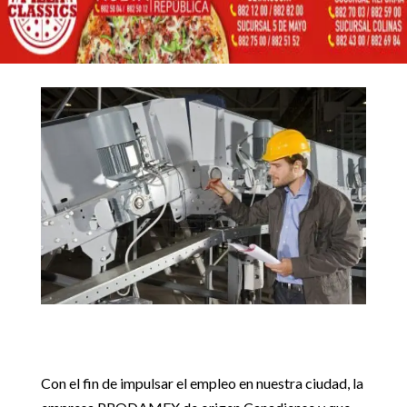
VACANTES EN
MATEHUALA
4 agosto, 2017
Inicio
Noticias locales

5
5
Empresa anuncia vacantes en Matehuala
Noticias locales
Con el fin de impulsar el empleo en nuestra ciudad, la