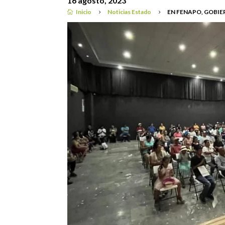
16 agosto, 2023
Inicio
Noticias Estado
EN FENAPO, GOBIE

5
5
Noticias Estado