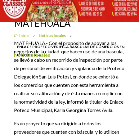
VERIFICA BÁSCULAS DE
COMERCIOS EN
2 septiembre, 2019
MATEHUALA
Inicio
Noticias locales

5
5
MATEHUALA.- Con el propósito de apoyar a los
ENLACE PROFECO VERIFICA BÁSCULAS DE COMERCIOS EN
negocios de la ciudad, que hacen uso de una bascula,
Noticias locales
MATEHUALA
se llevó a cabo un recorrido de inspección por parte
de personal de verificación y vigilancia de la Profeco
Delegación San Luis Potosí, en donde se exhortó a
los comercios que cuenten con esta herramienta a
realizar su calibración y de ésta manera cumplir con
la normatividad de la ley, informó la titular de Enlace
Pofeco Municipal, Karla Georgina Torres Ávila.
Es un proyecto que va dirigido a todos los
proveedores que cuenten con báscula, y lo utilicen