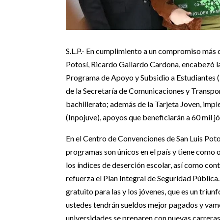
S.L.P.- En cumplimiento a un compromiso más c
Potosí, Ricardo Gallardo Cardona, encabezó la
Programa de Apoyo y Subsidio a Estudiantes (
de la Secretaría de Comunicaciones y Transpo
bachillerato; además de la Tarjeta Joven, impl
(Inpojuve), apoyos que beneficiarán a 60 mil j
En el Centro de Convenciones de San Luis Poto
programas son únicos en el país y tiene como ob
los índices de deserción escolar, así como contr
refuerza el Plan Integral de Seguridad Pública
gratuito para las y los jóvenes, que es un tri
ustedes tendrán sueldos mejor pagados y vamo
universidades se preparen con nuevas carrera