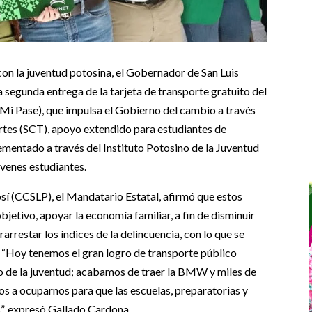
on la juventud potosina, el Gobernador de San Luis
 segunda entrega de la tarjeta de transporte gratuito del
Mi Pase), que impulsa el Gobierno del cambio a través
rtes (SCT), apoyo extendido para estudiantes de
ementado a través del Instituto Potosino de la Juventud
óvenes estudiantes.
sí (CCSLP), el Mandatario Estatal, afirmó que estos
jetivo, apoyar la economía familiar, a fin de disminuir
arrestar los índices de la delincuencia, con lo que se
. “Hoy tenemos el gran logro de transporte público
unfo de la juventud; acabamos de traer la BMW y miles de
s a ocuparnos para que las escuelas, preparatorias y
s”, expresó Gallado Cardona.