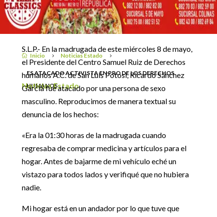
9 mayo, 2019
S.L.P.- En la madrugada de este miércoles 8 de mayo,
Inicio
Noticias Estado

5
5
el Presidente del Centro Samuel Ruiz de Derechos
ES ATACADO ACTIVISTA EN PRO DE LOS DERECHOS
humanos A.C. de San Luis Potosi, Ricardo Sánchez
Noticias Estado
HUMANOS
García fue atacado por una persona de sexo
masculino. Reproducimos de manera textual su
denuncia de los hechos:
«Era la 01:30 horas de la madrugada cuando
regresaba de comprar medicina y artículos para el
hogar. Antes de bajarme de mi vehículo eché un
vistazo para todos lados y verifiqué que no hubiera
nadie.
Mi hogar está en un andador por lo que tuve que