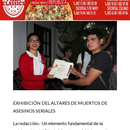
DE ASESINOS SERIALES
3 noviembre, 2017
Inicio
Noticias locales

5
5
EXHIBICIÓN DEL ALTARES DE MUERTOS DE ASESINOS
Noticias locales
SERIALES
EXHIBICIÓN DEL ALTARES DE MUERTOS DE
ASESINOS SERIALES
La redacción.- Un elemento fundamental de la