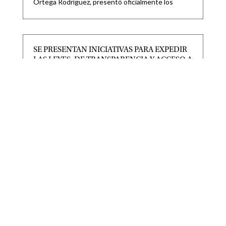
Ortega Rodríguez, presentó oficialmente los
SE PRESENTAN INICIATIVAS PARA EXPEDIR
LAS LEYES, DE TRANSPARENCIA Y ACCESO A
LA INFORMACIÓN PÚBLICA; Y DE
PROTECCIÓN DE DATOS PERSONALES.
|
|
CONGRESO
,
Destacadas
Ago 6, 2026
TAMBIÉN SE RECIBE INICIATIVA PARA EXPEDIR
LEY DEL PERIÓDICO OFICIAL DEL ESTADO DE
SAN LUIS POTOSÍ Y
SAN LUIS POTOSÍ PARTICIPARÁ EN LA
JORNADA NACIONAL DE REFORESTACIÓN
|
|
Destacadas
Ago 6, 2026