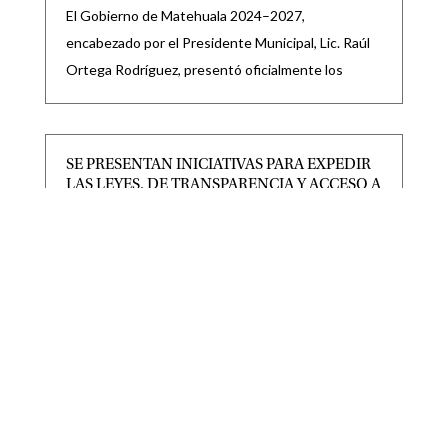
El Gobierno de Matehuala 2024–2027,
encabezado por el Presidente Municipal, Lic. Raúl
Ortega Rodríguez, presentó oficialmente los
SE PRESENTAN INICIATIVAS PARA EXPEDIR
LAS LEYES, DE TRANSPARENCIA Y ACCESO A
LA INFORMACIÓN PÚBLICA; Y DE
PROTECCIÓN DE DATOS PERSONALES.
|
|
CONGRESO
,
Destacadas
Ago 6, 2026
TAMBIÉN SE RECIBE INICIATIVA PARA EXPEDIR
LEY DEL PERIÓDICO OFICIAL DEL ESTADO DE
SAN LUIS POTOSÍ Y
SAN LUIS POTOSÍ PARTICIPARÁ EN LA