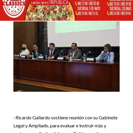
RESULTADOS A
26 mayo, 2022
POTOSINOS
Inicio
Noticias Estado

5
5
EXHORTA GOBERNADOR A GABINETE POTENCIAR
Noticias Estado
RESULTADOS A POTOSINOS
· Ricardo Gallardo sostiene reunión con su Gabinete
Legal y Ampliado, para evaluar e instruir más y