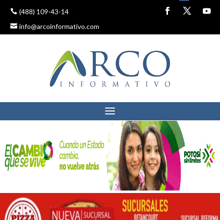
(488) 109-43-14
info@arcoinformativo.com
EXHORTA GOBERNADOR
A GABINETE POTENCIAR