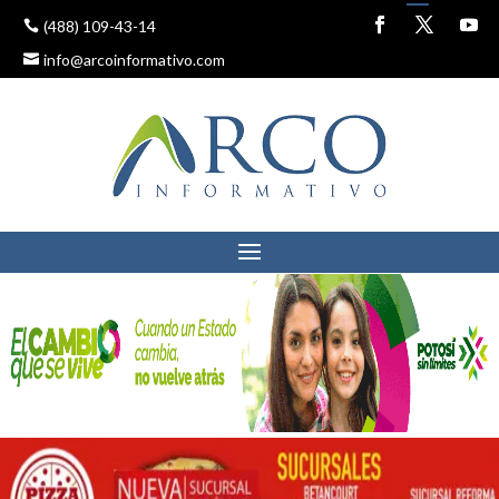
(488) 109-43-14
info@arcoinformativo.com
EXITOSA CONFERENCIA