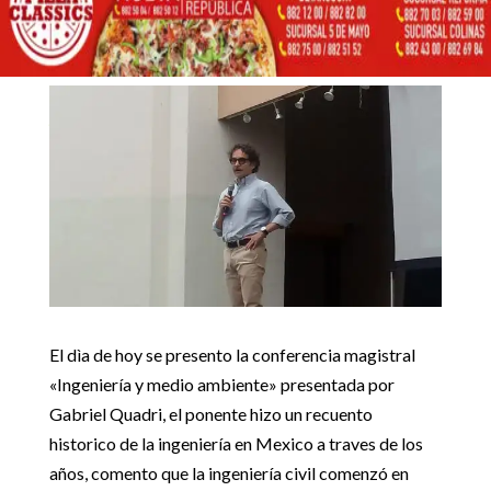
DE GABRIEL QUADRI EN
EL TECNOLÓGICO DE
11 mayo, 2018
MATEHUALA
Inicio
Noticias locales

5
5
Exitosa conferencia de Gabriel Quadri en el Tecnológico de
Noticias locales
Matehuala
El dìa de hoy se presento la conferencia magistral
«Ingeniería y medio ambiente» presentada por
Gabriel Quadri, el ponente hizo un recuento
historico de la ingeniería en Mexico a traves de los
años, comento que la ingeniería civil comenzó en