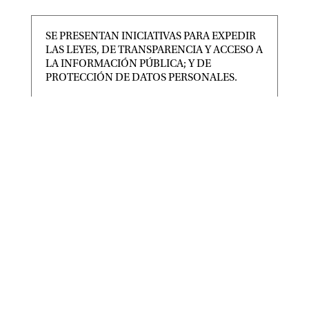
SE PRESENTAN INICIATIVAS PARA EXPEDIR
LAS LEYES, DE TRANSPARENCIA Y ACCESO A
LA INFORMACIÓN PÚBLICA; Y DE
PROTECCIÓN DE DATOS PERSONALES.
|
|
CONGRESO
,
Destacadas
Ago 6, 2026
TAMBIÉN SE RECIBE INICIATIVA PARA EXPEDIR
LEY DEL PERIÓDICO OFICIAL DEL ESTADO DE
SAN LUIS POTOSÍ Y
SAN LUIS POTOSÍ PARTICIPARÁ EN LA
JORNADA NACIONAL DE REFORESTACIÓN
|
|
Destacadas
Ago 6, 2026
• San Luis Potosí se suma a la Jornada Nacional de
Reforestación impulsada por el Gobierno de