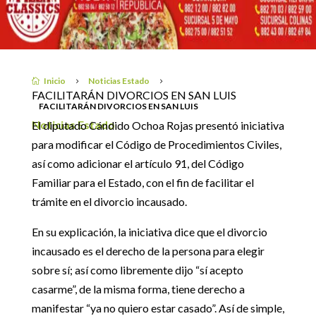
25 diciembre, 2018
Inicio
Noticias Estado

5
5
FACILITARÁN DIVORCIOS EN SAN LUIS
FACILITARÁN DIVORCIOS EN SAN LUIS
Noticias Estado
El diputado Cándido Ochoa Rojas presentó iniciativa
para modificar el Código de Procedimientos Civiles,
así como adicionar el artículo 91, del Código
Familiar para el Estado, con el fin de facilitar el
trámite en el divorcio incausado.
En su explicación, la iniciativa dice que el divorcio
incausado es el derecho de la persona para elegir
sobre sí; así como libremente dijo “sí acepto
casarme”, de la misma forma, tiene derecho a
manifestar “ya no quiero estar casado”. Así de simple,