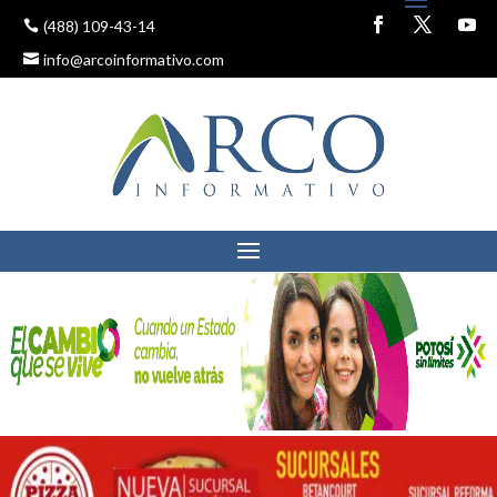
(488) 109-43-14
info@arcoinformativo.com
FACILITARÁN DIVORCIOS
EN SAN LUIS