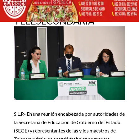
COORDINAN ATENCIÓN
A DOCENTES DE
27 septiembre, 2023
TELESECUNDARIA
Inicio
Noticias Estado

5
5
FEDERACIÓN Y ESTADO COORDINAN ATENCIÓN A
Noticias Estado
DOCENTES DE TELESECUNDARIA
S.L.P.- En una reunión encabezada por autoridades de
la Secretaría de Educación de Gobierno del Estado
(SEGE) y representantes de las y los maestros de
Telesecundaria, se acordó trabajar de manera