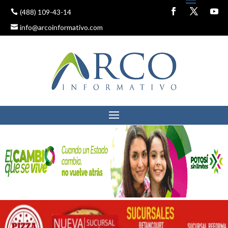
(488) 109-43-14
info@arcoinformativo.com
FEDERACIÓN Y ESTADO