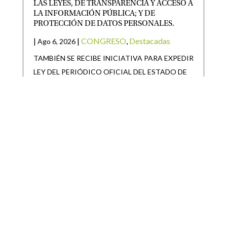
LAS LEYES, DE TRANSPARENCIA Y ACCESO A
LA INFORMACIÓN PÚBLICA; Y DE
PROTECCIÓN DE DATOS PERSONALES.
|
|
CONGRESO
,
Destacadas
Ago 6, 2026
TAMBIÉN SE RECIBE INICIATIVA PARA EXPEDIR
LEY DEL PERIÓDICO OFICIAL DEL ESTADO DE
SAN LUIS POTOSÍ Y
SAN LUIS POTOSÍ PARTICIPARÁ EN LA
JORNADA NACIONAL DE REFORESTACIÓN
|
|
Destacadas
Ago 6, 2026
• San Luis Potosí se suma a la Jornada Nacional de
Reforestación impulsada por el Gobierno de