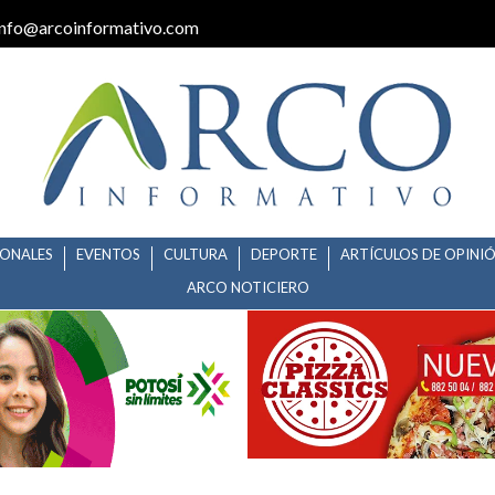
info@arcoinformativo.com
IONALES
EVENTOS
CULTURA
DEPORTE
ARTÍCULOS DE OPINI
ARCO NOTICIERO
FIRMA VISITA DE AMLO A CED
L