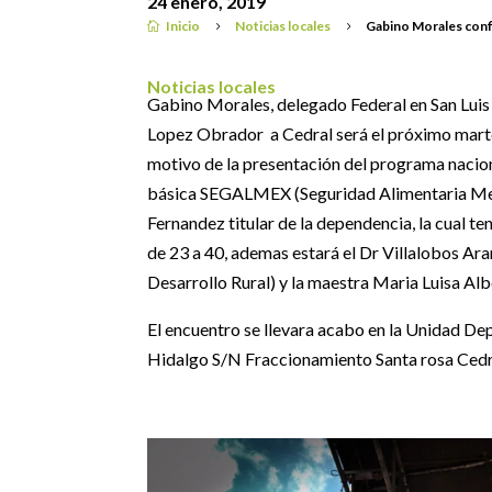
24 enero, 2019
Inicio
Noticias locales
Gabino Morales conf

5
5
Noticias locales
Gabino Morales, delegado Federal en San Luis P
Lopez Obrador a Cedral será el próximo marte
motivo de la presentación del programa nacion
básica SEGALMEX (Seguridad Alimentaria Mexi
Fernandez titular de la dependencia, la cual t
de 23 a 40, ademas estará el Dr Villalobos Ar
Desarrollo Rural) y la maestra Maria Luisa Alb
El encuentro se llevara acabo en la Unidad D
Hidalgo S/N Fraccionamiento Santa rosa Cedra