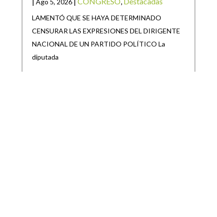
|
|
CONGRESO
,
Destacadas
Ago 5, 2026
LAMENTÓ QUE SE HAYA DETERMINADO
CENSURAR LAS EXPRESIONES DEL DIRIGENTE
NACIONAL DE UN PARTIDO POLÍTICO La
diputada
GOBIERNO DEL ESTADO ARRANCA
REPOBLAMIENTO GANADERO 2026 EN EL
ALTIPLANO
|
|
Destacadas
,
Noticias Estado
Ago 5, 2026
Como parte del respaldo sin límites al campo
potosino, el Gobierno del Estado inició el Programa
de