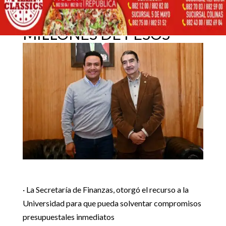
LA UASLP CON
PRÉSTAMO POR 150
13 enero, 2024
MILLONES DE PESOS
Inicio
Noticias Estado

5
5
GARANTIZADO APOYO A LA UASLP CON PRÉSTAMO POR
Destacadas
|
Noticias Estado
150 MILLONES DE PESOS
· La Secretaría de Finanzas, otorgó el recurso a la
Universidad para que pueda solventar compromisos
presupuestales inmediatos