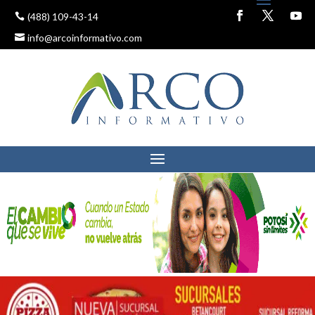
(488) 109-43-14
info@arcoinformativo.com
GARANTIZADO APOYO A