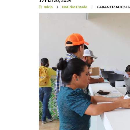
17 marzo, 2024
Inicio
Noticias Estado
GARANTIZADO SER

5
5
Destacadas
|
Noticias Estado