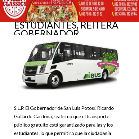
TRANSPORTE GRATUITO
PARA LAS Y LOS
12 enero, 2023
ESTUDIANTES, REITERA
GOBERNADOR
Inicio
GobEdo

5
5
GARANTIZADO TRANSPORTE GRATUITO PARA LAS Y LOS
ESTUDIANTES, REITERA GOBERNADOR
GobEdo
S.L.P. El Gobernador de San Luis Potosí, Ricardo
Gallardo Cardona, reafirmó que el transporte
público gratuito está garantizado para las y los
estudiantes, lo que permitirá que la ciudadanía