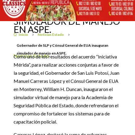
CÓNSUL GENERAL DE
EUA INAUGURAN
31 julio, 2019
SIMULADOR DE MANEJO
EN ASPE.
Inicio
Noticias Estado

5
5
Gobernador de SLP y Cónsul General de EUA inauguran
simulador de manejo en ASPE.
Noticias Estado
Como uno de los resultados del acuerdo “Iniciativa
Mérida”, para realizar acciones conjuntas a favor de
la seguridad, el Gobernador de San Luis Potosí, Juan
Manuel Carreras López y el Cónsul General de EUA
en Monterrey, William H. Duncan, inauguraron el
simulador virtual de manejo para la Academia de
Seguridad Pública del Estado, donde refrendaron el
compromiso de fortalecer los sistemas para de
capacitación policial.
Carreras López, destacó la suma de esfuerzos