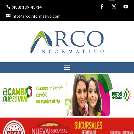
(488) 109-43-14
info@arcoinformativo.com
GOBERNADOR DE SLP Y