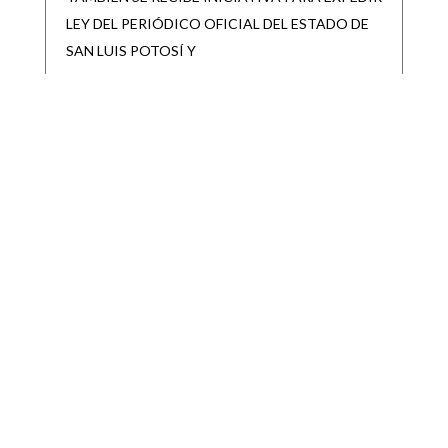
LEY DEL PERIÓDICO OFICIAL DEL ESTADO DE
SAN LUIS POTOSÍ Y
SAN LUIS POTOSÍ PARTICIPARÁ EN LA
JORNADA NACIONAL DE REFORESTACIÓN
|
|
Destacadas
Ago 6, 2026
• San Luis Potosí se suma a la Jornada Nacional de
Reforestación impulsada por el Gobierno de