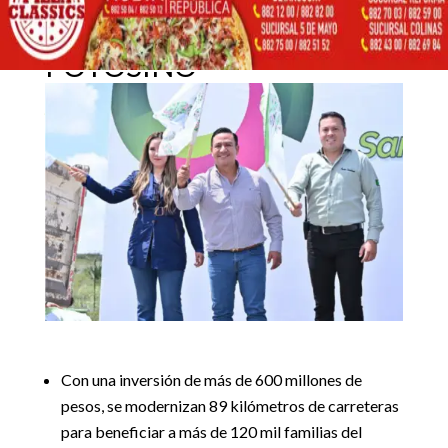
MOVILIDAD HISTÓRICA
AL ALTIPLANO
4 julio, 2026
POTOSINO
Inicio
Noticias locales

5
5
GOBIERNO ACERCA MOVILIDAD HISTÓRICA AL
Destacadas
|
Noticias locales
ALTIPLANO POTOSINO
Con una inversión de más de 600 millones de
pesos, se modernizan 89 kilómetros de carreteras
para beneficiar a más de 120 mil familias del