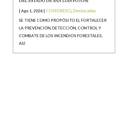
DEL ESTADO DE SAN LUIS POTOSÍ
|
|
CONGRESO
,
Destacadas
Ago 1, 2026
SE TIENE COMO PROPÓSITO EL FORTALECER
LA PREVENCIÓN, DETECCIÓN, CONTROL Y
COMBATE DE LOS INCENDIOS FORESTALES,
ASÍ
APRUEBA EL PLENO DEL CONGRESO DEL
ESTADO REFORMA PARA GARANTIZAR
SALARIO MÍNIMO A POLICÍAS DE LOS 59
MUNICIPIOS DEL ESTADO
|
|
CONGRESO
,
Destacadas
Jul 30, 2026
CON ESTA MODIFICACIÓN, LOS
AYUNTAMIENTOS DEBERÁN CONTEMPLAR EN
SUS PRESUPUESTOS DE EGRESOS LAS