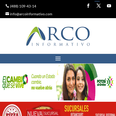
(488) 109-43-14
info@arcoinformativo.com
GOBIERNO ACERCA