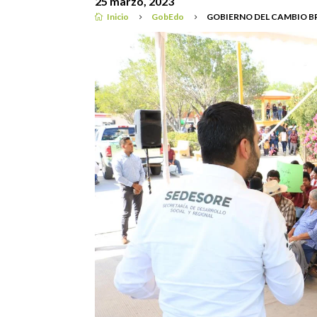
25 marzo, 2023
Inicio
GobEdo
GOBIERNO DEL CAMBIO BR

5
5
GobEdo